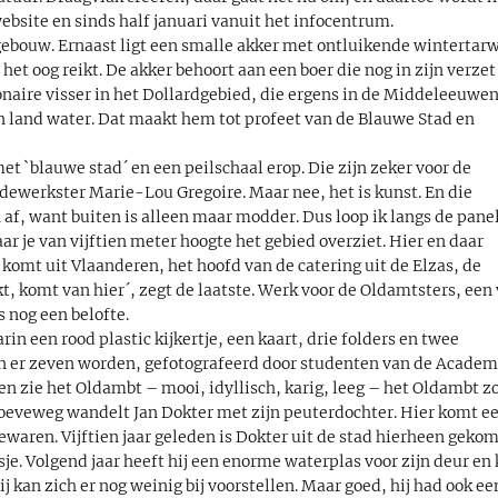
bsite en sinds half januari vanuit het infocentrum.
 gebouw. Ernaast ligt een smalle akker met ontluikende wintertarw
het oog reikt. De akker behoort aan een boer die nog in zijn verzet
ionaire visser in het Dollardgebied, die ergens in de Middeleeuwe
n land water. Dat maakt hem tot profeet van de Blauwe Stad en
et `blauwe stad´ en een peilschaal erop. Die zijn zeker voor de
werkster Marie-Lou Gregoire. Maar nee, het is kunst. En die
 af, want buiten is alleen maar modder. Dus loop ik langs de pane
aar je van vijftien meter hoogte het gebied overziet. Hier en daar
komt uit Vlaanderen, het hoofd van de catering uit de Elzas, de
kt, komt van hier´, zegt de laatste. Werk voor de Oldamtsters, een
 nog een belofte.
rin een rood plastic kijkertje, een kaart, drie folders en twee
n er zeven worden, gefotografeerd door studenten van de Academ
en zie het Oldambt – mooi, idyllisch, karig, leeg – het Oldambt z
Groeveweg wandelt Jan Dokter met zijn peuterdochter. Hier komt e
waren. Vijftien jaar geleden is Dokter uit de stad hierheen geko
je. Volgend jaar heeft hij een enorme waterplas voor zijn deur en 
 kan zich er nog weinig bij voorstellen. Maar goed, hij had ook ee