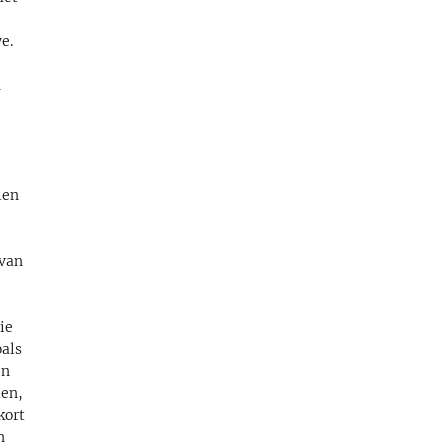
e.
n
len
 van
ie
oals
en
men,
kort
n