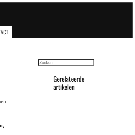
TACT
Zoeken
Gerelateerde
artikelen
hen
,
n,