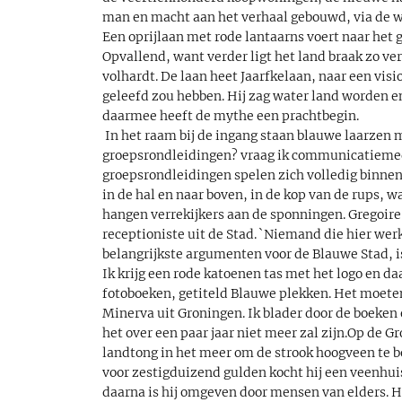
man en macht aan het verhaal gebouwd, via de we
Een oprijlaan met rode lantaarns voert naar het
Opvallend, want verder ligt het land braak zo ver 
volhardt. De laan heet Jaarfkelaan, naar een vis
geleefd zou hebben. Hij zag water land worden e
daarmee heeft de mythe een prachtbegin.
In het raam bij de ingang staan blauwe laarzen m
groepsrondleidingen? vraag ik communicatiemede
groepsrondleidingen spelen zich volledig binnen
in de hal en naar boven, in de kop van de rups, w
hangen verrekijkers aan de sponningen. Gregoire 
receptioniste uit de Stad. `Niemand die hier wer
belangrijkste argumenten voor de Blauwe Stad, is
Ik krijg een rode katoenen tas met het logo en daa
fotoboeken, getiteld Blauwe plekken. Het moete
Minerva uit Groningen. Ik blader door de boeken 
het over een paar jaar niet meer zal zijn.Op de 
landtong in het meer om de strook hoogveen te be
voor zestigduizend gulden kocht hij een veenhuis
daarna is hij omgeven door mensen van elders. Hij