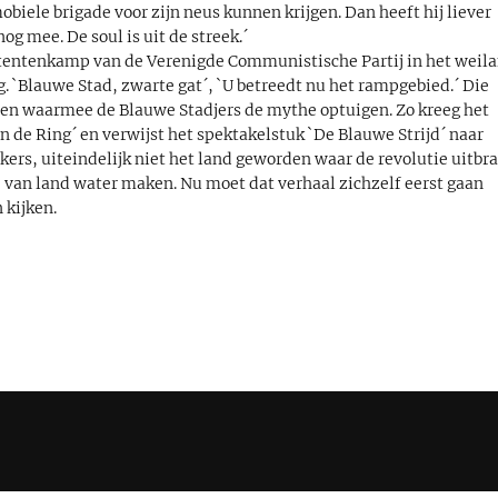
biele brigade voor zijn neus kunnen krijgen. Dan heeft hij liever
 nog mee. De soul is uit de streek.´
n tentenkamp van de Verenigde Communistische Partij in het weil
g. `Blauwe Stad, zwarte gat´, `U betreedt nu het rampgebied.´ Die
en waarmee de Blauwe Stadjers de mythe optuigen. Zo kreeg het
 de Ring´ en verwijst het spektakelstuk `De Blauwe Strijd´ naar
ers, uiteindelijk niet het land geworden waar de revolutie uitbra
van land water maken. Nu moet dat verhaal zichzelf eerst gaan
kijken.