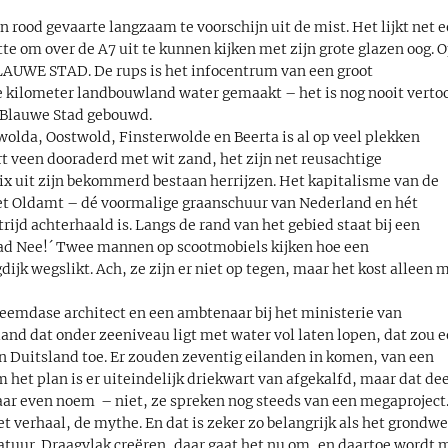
rood gevaarte langzaam te voorschijn uit de mist. Het lijkt net 
te om over de A7 uit te kunnen kijken met zijn grote glazen oog. 
 BLAUWE STAD. De rups is het infocentrum van een groot
te kilometer landbouwland water gemaakt – het is nog nooit verto
 Blauwe Stad gebouwd.
lda, Oostwold, Finsterwolde en Beerta is al op veel plekken
t veen dooraderd met wit zand, het zijn net reusachtige
x uit zijn bekommerd bestaan herrijzen. Het kapitalisme van de
het Oldamt – dé voormalige graanschuur van Nederland en hét
jd achterhaald is. Langs de rand van het gebied staat bij een
tad Nee!´ Twee mannen op scootmobiels kijken hoe een
jk wegslikt. Ach, ze zijn er niet op tegen, maar het kost alleen 
eemdase architect en een ambtenaar bij het ministerie van
and dat onder zeeniveau ligt met water vol laten lopen, dat zou 
in Duitsland toe. Er zouden zeventig eilanden in komen, van een
m het plan is er uiteindelijk driekwart van afgekalfd, maar dat de
aar even noem – niet, ze spreken nog steeds van een megaproject
t verhaal, de mythe. En dat is zeker zo belangrijk als het grondwe
uur. Draagvlak creëren, daar gaat het nu om, en daartoe wordt 