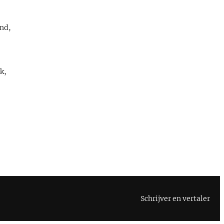
and,
k,
Schrijver en vertaler