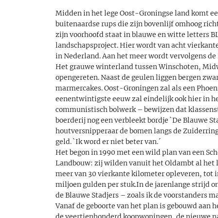
Midden in het lege Oost-Groningse land komt een 
buitenaardse rups die zijn bovenlijf omhoog richt
zijn voorhoofd staat in blauwe en witte letters
landschapsproject. Hier wordt van acht vierkan
in Nederland. Aan het meer wordt vervolgens de
Het grauwe winterland tussen Winschoten, Midwo
opengereten. Naast de geulen liggen bergen zwar
marmercakes. Oost-Groningen zal als een Phoeni
eenentwintigste eeuw zal eindelijk ook hier in 
communistisch bolwerk – bewijzen dat klassenstri
boerderij nog een verbleekt bordje `De Blauwe S
houtversnipperaar de bomen langs de Zuiderringdi
geld. `Ik word er niet beter van.´
Het begon in 1990 met een wild plan van een Sch
Landbouw: zij wilden vanuit het Oldambt al het l
meer van 30 vierkante kilometer opleveren, tot 
miljoen gulden per stuk.In de jarenlange strijd o
de Blauwe Stadjers – zoals ik de voorstanders m
Vanaf de geboorte van het plan is gebouwd aan he
de veertienhonderd koopwoningen, de nieuwe nat