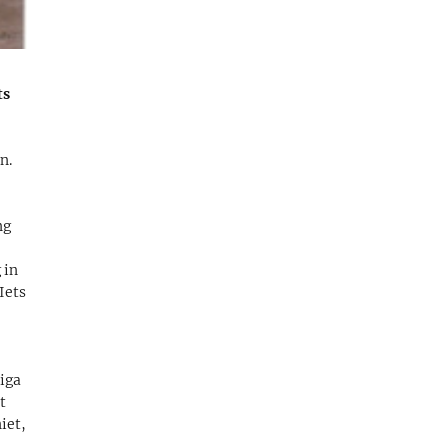
ts
n.
ng
 in
Iets
t
Riga
t
iet,
,