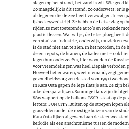
slagen op het strand, het zand is wit. Wie goed 
Zo maagdelijk is dit strand, zo ouderwets; er is
al degenen die de zee heeft verzwolgen. In een p
ijshockeywedstrijd. Ze hebben de Letse vlag op h
rijden ze met toeterende auto´s en ronkende mot
plastic flessen. Wat wil je, de Letse ploeg heeft
een stad van industrie, onderwijs, muziek en ev
is de stad niet aan te zien. In het noorden, in de
de entrepots, de kranen, de kades met – ook hie
lagen hun onderzeeërs, hier woonden de Russisc
voor vreemdelingen was heel Liepaja verboden geb
Hoeveel het er waren, weet niemand, zegt gemee
gezondheidszorg zou de stad voor 1991 tweehond
In Kara Osta gapen de lege flats je aan. Ze zijn 
arbeidersparadijzen. Sommige flats zijn dichtg
Was wappert op de balkons. BSSR, staat op de geve
letters: FUN CITY. Buiten op de stoepen lopen 
grasvelden onder de roestige buizen van de stad
Kara Osta lijken al gewend aan de steenwoesten
kerk die als een anachronisme tussen de moderne