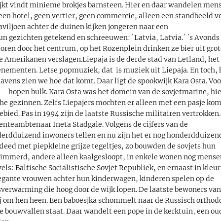
kijkt vindt minieme brokjes barnsteen. Hier en daar wandelen men
 geen hotel, geen vertier, geen commercie, alleen een standbeeld v
aviljoen achter de duinen kijken jongeren naar een
un gezichten getekend en schreeuwen: `Latvia, Latvia.´ ´s Avonds
oren door het centrum, op het Rozenplein drinken ze bier uit gro
 de Amerikanen verslagen.Liepaja is de derde stad van Letland, het 
enementen. Letse popmuziek, dat is muziek uit Liepaja. En toch, 
 havens zien we hoe dat komt. Daar ligt de spookwijk Kara Osta. Voo
r – hopen bulk. Kara Osta was het domein van de sovjetmarine, hi
he gezinnen. Zelfs Liepajers mochten er alleen met een pasje ko
ied. Pas in 1994 zijn de laatste Russische militairen vertrokken.
nteambtenaar Ineta Stadgale. Volgens de cijfers van de
erdduizend inwoners tellen en nu zijn het er nog honderdduizen
bekleed met piepkleine grijze tegeltjes, zo bouwden de sovjets hun
etimmerd, andere alleen kaalgesloopt, in enkele wonen nog mense
ls: Baltische Socialistische Sovjet Republiek, en ernaast in kleur
elegante vrouwen achter hun kinderwagen, kinderen spelen op de
sverwarming die hoog door de wijk lopen. De laatste bewoners va
ij om hen heen. Een baboesjka schommelt naar de Russisch orthod
 bouwvallen staat. Daar wandelt een pope in de kerktuin, een ou