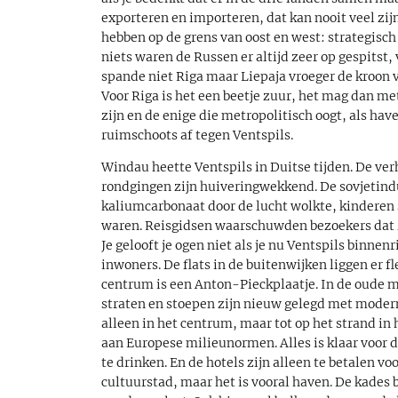
exporteren en importeren, dat kan nooit veel zij
hebben op de grens van oost en west: strategisch
niets waren de Russen er altijd zeer op gespitst,
spande niet Riga maar Liepaja vroeger de kroon v
Voor Riga is het een beetje zuur, het mag dan m
zijn en de enige die metropolitisch oogt, als hav
ruimschoots af tegen Ventspils.
Windau heette Ventspils in Duitse tijden. De ver
rondgingen zijn huiveringwekkend. De sovjetindu
kaliumcarbonaat door de lucht wolkte, kinderen
waren. Reisgidsen waarschuwden bezoekers dat z
Je gelooft je ogen niet als je nu Ventspils binnen
inwoners. De flats in de buitenwijken liggen er fl
centrum is een Anton-Pieckplaatje. In de oude 
straten en stoepen zijn nieuw gelegd met moder
alleen in het centrum, maar tot op het strand in
aan Europese milieunormen. Alles is klaar voor de
te drinken. En de hotels zijn alleen te betalen vo
cultuurstad, maar het is vooral haven. De kades