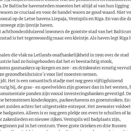
n. De Baltische havensteden moesten het altijd al van hun ligging
 waren ze cruciaal en voor de handel waren ze goud waard. Niet v
 vooral op de Letse havens Liepaja, Ventspils en Riga. En van die d
anwege zijn ijsvrije haven.
et achthonderdduizend inwoners de grootste stad van het Balticu
enstad is het tegenwoordig maar een kleintje. Als haven legt Riga 
halen die vlak na Letlands onafhankelijkheid in 1991 over de stad
strie had zo huisgehouden dat het er beestachtig stonk,
 soms gasmaskers op kregen en zee- en drinkwater ernstig vervui
e gezondheidsrisico´s voor lief moesten nemen.
rijdt. Het is een romantisch stadje met nog geen vijftigduizend
eurig bij, de gras- en speelvelden zijn groener dan in het westen, 
monumentale panden zijn vooral investeringsbanken gevestigd. D
ne betonstenen kinderkopjes, parkeerhavens en groenstroken. En 
 het zuiden achter het uitgestrekte entrepot. Het zeewater voldoet
 badgasten. Alleen is er nog geen plekje om even te schuilen of ko
or zakenlieden en nieuwe rijken. Ventspils wil badplaats zijn,
 beginnen pal in het centrum. Twee grote Grieken en drie Russen