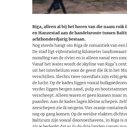
Riga, alleen al bij het horen van die naam ruik 
en Hanzestad aan de handelsroute tussen Baltis
achthonderdjarig bestaan.
Nog steeds hangt om Riga de romantiek van een h
De stad ligt vijfentwintig kilometer landinwaart
monding van de rivier en is alleen vanaf een rond
Vanaf het water wordt de skyline van Riga´s ce
uit het interbellum voor de geest die ik in het
verschillen. Slechts twee torenflats zijn erbij g
de lucht. Op de kades liggen vooral bulkgoederen.
verder liggen bergen zand, pulp en houtstammen
verscheept. Alleen waren er geen kranen maar 
paarden. Aan de kades lagen kleine schepen. Zelfs 
zeeschepen zie ik nergens. Vier oranje container
nog op gang komen. Op de weidse vlakten dichter
Balticum zijn vooral doorvoerhavens, in Riga is m
als je bedenkt dat er in de drie landen samen 