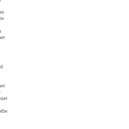
oor
rie
m
het
ld
het
e
niet
ffie