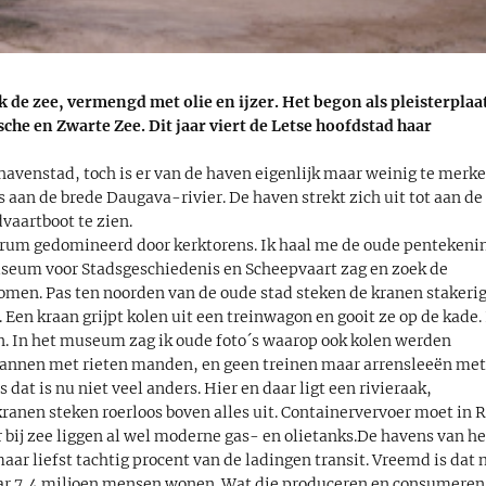
ik de zee, vermengd met olie en ijzer. Het begon als pleisterplaa
che en Zwarte Zee. Dit jaar viert de Letse hoofdstad haar
avenstad, toch is er van de haven eigenlijk maar weinig te merke
s aan de brede Daugava-rivier. De haven strekt zich uit tot aan de
vaartboot te zien.
ntrum gedomineerd door kerktorens. Ik haal me de oude pentekeni
 Museum voor Stadsgeschiedenis en Scheepvaart zag en zoek de
ekomen. Pas ten noorden van de oude stad steken de kranen stakerig
 Een kraan grijpt kolen uit een treinwagon en gooit ze op de kade. 
. In het museum zag ik oude foto´s waarop ook kolen werden
mannen met rieten manden, en geen treinen maar arrensleeën me
dat is nu niet veel anders. Hier en daar ligt een rivieraak,
kranen steken roerloos boven alles uit. Containervervoer moet in 
 bij zee liggen al wel moderne gas- en olietanks.De havens van he
aar liefst tachtig procent van de ladingen transit. Vreemd is dat n
maar 7,4 miljoen mensen wonen. Wat die produceren en consumeren