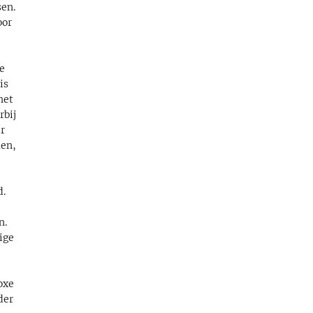
sen.
oor
te
is
het
rbij
er
men,
d.
n.
ige
n
oxe
der