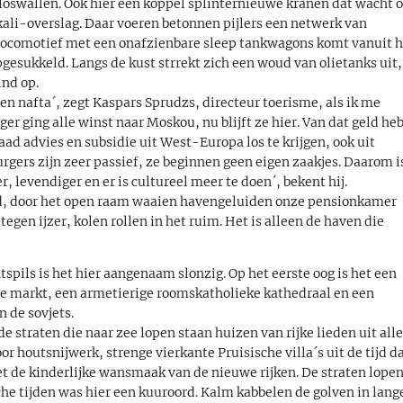
 loswallen. Ook hier een koppel splinternieuwe kranen dat wacht 
 kali-overslag. Daar voeren betonnen pijlers een netwerk van
e locomotief met een onafzienbare sleep tankwagons komt vanuit h
pgesukkeld. Langs de kust strrekt zich een woud van olietanks uit,
ind op.
 en nafta´, zegt Kaspars Sprudzs, directeur toerisme, als ik me
er ging alle winst naar Moskou, nu blijft ze hier. Van dat geld he
d advies en subsidie uit West-Europa los te krijgen, ook uit
rgers zijn zeer passief, ze beginnen geen eigen zaakjes. Daarom i
r, levendiger en er is cultureel meer te doen´, bekent hij.
stad, door het open raam waaien havengeluiden onze pensionkamer
 tegen ijzer, kolen rollen in het ruim. Het is alleen de haven die
tspils is het hier aangenaam slonzig. Op het eerste oog is het een
kte markt, een armetierige roomskatholieke kathedraal en een
n de sovjets.
de straten die naar zee lopen staan huizen van rijke lieden uit all
r houtsnijwerk, strenge vierkante Pruisische villa´s uit de tijd d
t de kinderlijke wansmaak van de nieuwe rijken. De straten lopen
sche tijden was hier een kuuroord. Kalm kabbelen de golven in lang