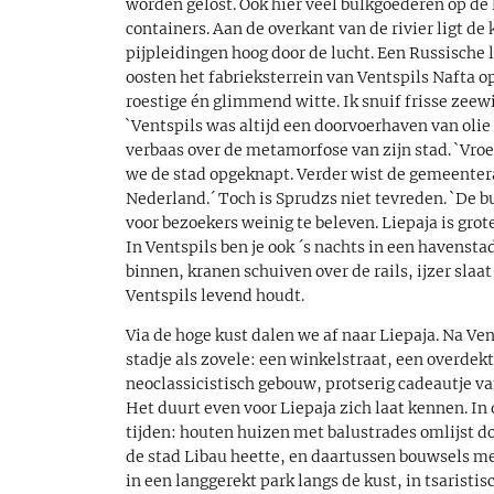
worden gelost. Ook hier veel bulkgoederen op de
containers. Aan de overkant van de rivier ligt de
pijpleidingen hoog door de lucht. Een Russisch
oosten het fabrieksterrein van Ventspils Nafta o
roestige én glimmend witte. Ik snuif frisse zeew
`Ventspils was altijd een doorvoerhaven van olie
verbaas over de metamorfose van zijn stad. `Vroeg
we de stad opgeknapt. Verder wist de gemeenteraa
Nederland.´ Toch is Sprudzs niet tevreden. `De bu
voor bezoekers weinig te beleven. Liepaja is grote
In Ventspils ben je ook ´s nachts in een haven
binnen, kranen schuiven over de rails, ijzer slaat
Ventspils levend houdt.
Via de hoge kust dalen we af naar Liepaja. Na Ven
stadje als zovele: een winkelstraat, een overde
neoclassicistisch gebouw, protserig cadeautje va
Het duurt even voor Liepaja zich laat kennen. In 
tijden: houten huizen met balustrades omlijst doo
de stad Libau heette, en daartussen bouwsels me
in een langgerekt park langs de kust, in tsaristi