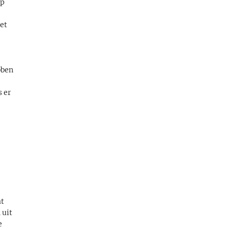
op
et
bben
s er
e
at
 uit
e