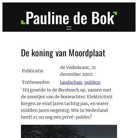
Ga
naar
de
inhoud
De koning van Moordplaat
de Volkskrant, 21
Publicatie
december 2002
Trefwoorden
landschap
,
polders
`Hij groeide in de Biesbosch op, samen met
de zoontjes van de boswachter. Elektriciteit
kregen ze eind jaren tachtig pas, en water
midden jaren negentig. Wie in Nederland
heeft er nu nog een privé-polder?