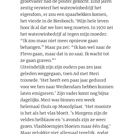
grootvader had de polder gekocht. Eind jaren
zestig verwierf het waterwinbedrijf het
eigendom, er zou een spaarbekken komen,
het vierde in de Biesbosch. ‘Mijn hele leven
hoor ik al dat we hier weg moeten. In 1970 zei
het waterwinbedrijf al tegen mijn moeder:
“Ik zou maar niet meer opnieuw gaan
behangen.” Maar pa zei: “Ik kan wel naar de
Flevo gaan, maar dat is zo saai. Ik wacht tot
ze gaan graven.”’
Uiteindelijk zijn zijn ouders pas zes jaar
geleden weggegaan, toen Ad met Meri
trouwde. ‘Het heeft een paar jaar geduurd
voor we hen naar Werkendam hebben kunnen
laten emigreren.’ Zijn vader komt nog bijna
dagelijks. Meri was binnen een week
helemaal thuis op Moordplaat. ‘Het mooiste
is het als het vlas bloeit. ’s Morgens zijn de
velden helblauw en ’s avonds zijn ze weer
groen. Vlasbloempjes bloeien maar één dag.’
Maar gelukkig niet allemaal tegelijk, zodat