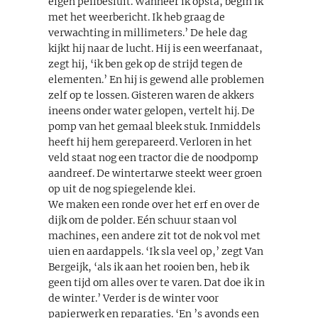
eigen peilbesluit. Wanneer ik opsta, begin ik
met het weerbericht. Ik heb graag de
verwachting in millimeters.’ De hele dag
kijkt hij naar de lucht. Hij is een weerfanaat,
zegt hij, ‘ik ben gek op de strijd tegen de
elementen.’ En hij is gewend alle problemen
zelf op te lossen. Gisteren waren de akkers
ineens onder water gelopen, vertelt hij. De
pomp van het gemaal bleek stuk. Inmiddels
heeft hij hem gerepareerd. Verloren in het
veld staat nog een tractor die de noodpomp
aandreef. De wintertarwe steekt weer groen
op uit de nog spiegelende klei.
We maken een ronde over het erf en over de
dijk om de polder. Eén schuur staan vol
machines, een andere zit tot de nok vol met
uien en aardappels. ‘Ik sla veel op,’ zegt Van
Bergeijk, ‘als ik aan het rooien ben, heb ik
geen tijd om alles over te varen. Dat doe ik in
de winter.’ Verder is de winter voor
papierwerk en reparaties. ‘En ’s avonds een