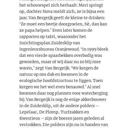
het schouwspel zich herhaalt. Meri springt
op, dochter Nova meldt zich, ze is bijna een
jaar. Van Bergeijk geeft de kleine te drinken:
‘Ze moet een beetje doorgroeien, hè, dan kan
ze papa helpen.’ Even later komen de
rapporten op tafel, waaronder het
Inrichtingsplan Zuiderklip van
ingenieursbureau Oranjewoud. ‘In 1999 bleek
dat een vierde spaarbekken overbodig was
geworden, maar of wij daar nu zo blij mee
waren,’ zegt Van Bergeijk. ‘We kregen de
natuur op ons dak en kwamen in de
ecologische hoofdstructuur te liggen. Toen
kregen we het wel even benauwd.’ Al snel
kwamen daar nog plannen voor waterberging
bij. Van Bergeijk is nog de enige akkerbouwer
in de Zuiderklip, uit de andere polders –
Lepelaar, De Plomp, Turfzakken en
Kwestieus – zijn de boeren jaren geleden al
vertrokken. Die polders zijn nu in handen van