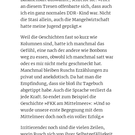
an diesem Tresen offenbarte sich, dass auch
ich ein ganz normales DDR-Kind war. Nicht
die Stasi allein, auch die Mangelwirtschaft
hatte meine Jugend geprägt.«
Weil die Geschichten fast so kurz wie
Kolumnen sind, hatte ich manchmal das
Gefühl, eine nach der andere wie Bonbons
weg zu essen, obwohl ich manchmal satt war
oder es mir nicht mehr geschmeckt hat.
Manchmal bleiben Ruschs Erzählungen zu
privat und anekdotisch. Da hat man die
Empfindung, dass sie bloß ihr Tagebuch
abgetippt habe. Auch die Sprache verliert da
jede Kraft. So endet zum Beispiel die
Geschichte »FKK am Mittelmeer«: »Und so
wurde unsere erste Begegnung mit dem
Mittelmeer doch noch ein voller Erfolg.«
Irritierender noch sind die vielen Zeilen,
worin Rusch sich von ihrer Selbstgefälligkeit