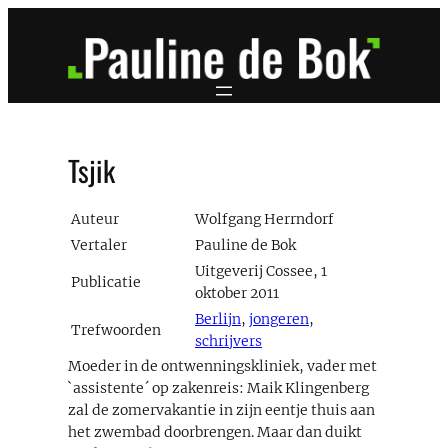
Ga
naar
de
inhoud
Tsjik
Auteur
Wolfgang Herrndorf
Vertaler
Pauline de Bok
Uitgeverij Cossee, 1
Publicatie
oktober 2011
Berlijn
,
jongeren
,
Trefwoorden
schrijvers
Moeder in de ontwenningskliniek, vader met
`assistente´ op zakenreis: Maik Klingenberg
zal de zomervakantie in zijn eentje thuis aan
het zwembad doorbrengen. Maar dan duikt