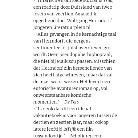
• ‘Hilarisch en ontroerend. Dat is
Tsjik
,
een roadtrip door Duitsland van twee
losers van veertien. Smakelijk
opgediend door Wolfgang Herrndorf.’ –
JongerenLiteratuurplein.nl
• ‘Alles gevangen in de kernachtige taal
van Herrndorf, die nergens
sentimenteel of juist overdreven grof
wordt. Geen pseudopuberhiphoptaal,
die niet bij Maik zou passen. Misschien
dat Herrndorf zijn hersenellende van
zich heeft afgeschreven, maar dat zal
de lezer worst wezen. Het levert een
euforische avonturenroman op, vol
onweerstaanbare komische
momenten.’ –
De Pers
• ‘Ik denk dat dit een ideaal
vakantieboek is voor jongeren tussen de
dertien en zestien jaar, maar ook op
latere leeftijd is
Tsjik
een fijn
tussendoortje.’ – Scholieren.com