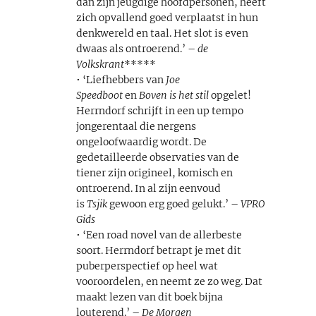
dan zijn jeugdige hoofdpersonen, heeft
zich opvallend goed verplaatst in hun
denkwereld en taal. Het slot is even
dwaas als ontroerend.’ –
de
Volkskrant
*****
• ‘Liefhebbers van
Joe
Speedboot
en
Boven is het stil
opgelet!
Herrndorf schrijft in een up tempo
jongerentaal die nergens
ongeloofwaardig wordt. De
gedetailleerde observaties van de
tiener zijn origineel, komisch en
ontroerend. In al zijn eenvoud
is
Tsjik
gewoon erg goed gelukt.’ –
VPRO
Gids
• ‘Een road novel van de allerbeste
soort. Herrndorf betrapt je met dit
puberperspectief op heel wat
vooroordelen, en neemt ze zo weg. Dat
maakt lezen van dit boek bijna
louterend.’ –
De Morgen