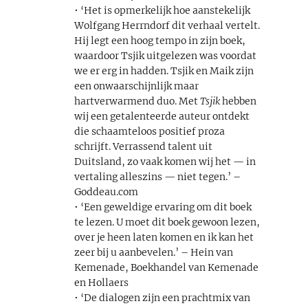
• ‘Het is opmerkelijk hoe aanstekelijk
Wolfgang Herrndorf dit verhaal vertelt.
Hij legt een hoog tempo in zijn boek,
waardoor Tsjik uitgelezen was voordat
we er erg in hadden. Tsjik en Maik zijn
een onwaarschijnlijk maar
hartverwarmend duo. Met
Tsjik
hebben
wij een getalenteerde auteur ontdekt
die schaamteloos positief proza
schrijft. Verrassend talent uit
Duitsland, zo vaak komen wij het — in
vertaling alleszins — niet tegen.’ –
Goddeau.com
• ‘Een geweldige ervaring om dit boek
te lezen. U moet dit boek gewoon lezen,
over je heen laten komen en ik kan het
zeer bij u aanbevelen.’ – Hein van
Kemenade, Boekhandel van Kemenade
en Hollaers
• ‘De dialogen zijn een prachtmix van