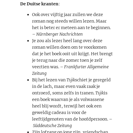
De Duitse kranten
:
Ook over vijftig jaar zullen we deze
roman nog steeds willen lezen. Maar
het is beter er meteen aan te beginnen.
–
Nürnberger Nachrichten
Je zou als lezer heel lang over deze
roman willen doen om te voorkomen
dat je het boek ooit uit krijgt. Het brengt
je terug naar die zomer toen je zelf
veertien was. –
Frankfurter Allgemeine
Zeitung
Bij het lezen van
Tsjik
schiet je geregeld
in de lach, maar even vaak raak je
ontroerd, soms zelfs in tranen.
Tsjik
is
een boek waarvan je als volwassene
heel blij wordt, terwijl het ook een
geweldig cadeau is voor de
leeftijdgenoten van de hoofdpersoon. –
Süddeutsche Zeitung
Zijn lofzang op jong zijn, vriendschap,