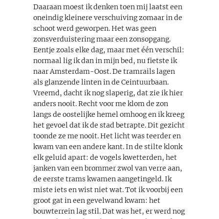
Daaraan moest ik denken toen mij laatst een
oneindig kleinere verschuiving zomaar in de
schoot werd geworpen. Het was geen
zonsverduistering maar een zonsopgang.
Eentje zoals elke dag, maar met één verschil:
normaal lig ik dan in mijn bed, nu fietste ik
naar Amsterdam-Oost. De tramrails lagen
als glanzende linten in de Ceintuurbaan.
Vreemd, dacht ik nog slaperig, dat zie ik hier
anders nooit. Recht voor me klom de zon
langs de oostelijke hemel omhoog en ik kreeg
het gevoel dat ik de stad betrapte. Dit gezicht
toonde ze me nooit. Het licht was teerder en
kwam van een andere kant. In de stilte klonk
elk geluid apart: de vogels kwetterden, het
janken van een brommer zwol van verre aan,
de eerste trams kwamen aangetingeld. Ik
miste iets en wist niet wat. Tot ik voorbij een
groot gat in een gevelwand kwam: het
bouwterrein lag stil. Dat was het, er werd nog