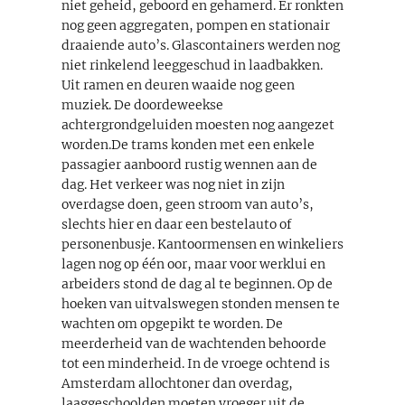
niet geheid, geboord en gehamerd. Er ronkten
nog geen aggregaten, pompen en stationair
draaiende auto’s. Glascontainers werden nog
niet rinkelend leeggeschud in laadbakken.
Uit ramen en deuren waaide nog geen
muziek. De doordeweekse
achtergrondgeluiden moesten nog aangezet
worden.De trams konden met een enkele
passagier aanboord rustig wennen aan de
dag. Het verkeer was nog niet in zijn
overdagse doen, geen stroom van auto’s,
slechts hier en daar een bestelauto of
personenbusje. Kantoormensen en winkeliers
lagen nog op één oor, maar voor werklui en
arbeiders stond de dag al te beginnen. Op de
hoeken van uitvalswegen stonden mensen te
wachten om opgepikt te worden. De
meerderheid van de wachtenden behoorde
tot een minderheid. In de vroege ochtend is
Amsterdam allochtoner dan overdag,
laaggeschoolden moeten vroeger uit de