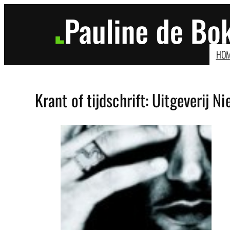
Ga
naar
de
inhoud
HO
Krant of tijdschrift:
Uitgeverij N