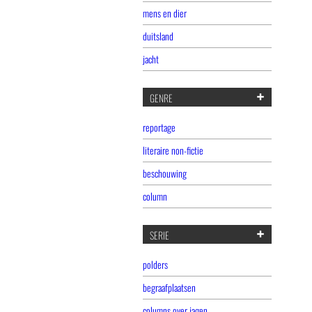
mens en dier
duitsland
jacht
GENRE
reportage
literaire non-fictie
beschouwing
column
SERIE
polders
begraafplaatsen
columns over jagen