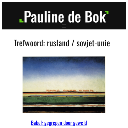
Ga
naar
de
inhoud
Trefwoord:
rusland / sovjet-unie
Babel: gegrepen door geweld