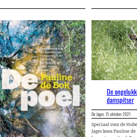
De ongelukk
damspitser
De Jager,
15 oktober 2021
Speciaal voor de Hube
Jager koos Pauline de