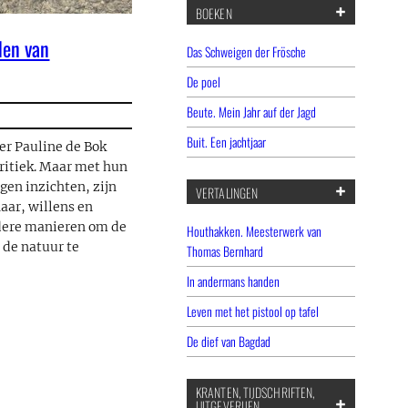
BOEKEN
den van
Das Schweigen der Frösche
De poel
Beute. Mein Jahr auf der Jagd
Buit. Een jachtjaar
ver Pauline de Bok
kritiek. Maar met hun
igen inzichten, zijn
VERTALINGEN
haar, willens en
dere manieren om de
Houthakken. Meesterwerk van
 de natuur te
Thomas Bernhard
In andermans handen
Leven met het pistool op tafel
De dief van Bagdad
KRANTEN, TIJDSCHRIFTEN,
UITGEVERIJEN