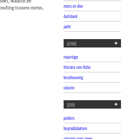
poel, waarin ze
mens en dier
houding tussen mens,
duitsland
jacht
GENRE
reportage
literaire non-fictie
beschouwing
column
SERIE
polders
begraafplaatsen
columns over jagen