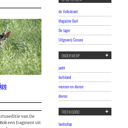
de Volkskrant
Magazine Buit
De Jager
Uitgeverij Cossee
ONDERWERP
jacht
duitsland
ige
mensen en dieren
dieren
TREFWOORD
rtuseditie van De
 Bok een fragment uit
landschap