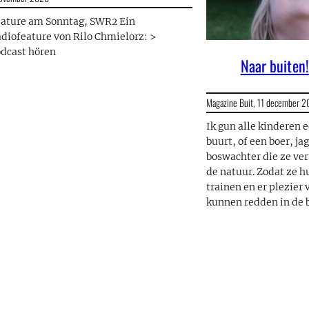
ature am Sonntag, SWR2 Ein
diofeature von Rilo Chmielorz: >
dcast hören
Naar buiten!
Magazine Buit,
11 december 2
Ik gun alle kinderen 
buurt, of een boer, ja
boswachter die ze ve
de natuur. Zodat ze hu
trainen en er plezier 
kunnen redden in de 