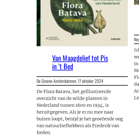
Ne
Ic
Van Maagdelief tot Pis
we
in
in ’t Bed
Me
Fl
De Groene Amsterdammer,
17 oktober 2024
da
A
De Flora Batava, het geïllustreerde
L
overzicht van de wilde planten in
Nederland tussen 1800 en 1934, is
heruitgegeven. Als je er nu mee naar
buiten loopt, benijd je het geoefende oog
van natuurliefhebbers als Frederik van
Eeden.