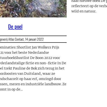
haar nieuwe boek De 
reflecteert op de ver
wild en natuur.
De poel
geverij Atlas Contact,
14 januari 2022
minaties:Shortlist Jan Wolkers Prijs
21 voor het beste Nederlandse
tuurboekShortlist De Boon 2022 voor
derlandstalige fictie en non-fictie In De
el trekt Pauline de Bok zich terug in het
ordoosten van Duitsland, waar ze
ndscharrelt op haar erf, omringd door
ssen, meren en industriële landbouw. Ze
omt in op de…