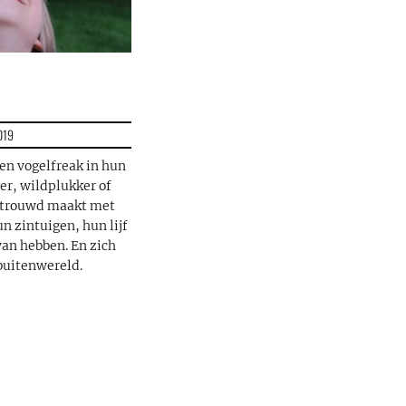
019
een vogelfreak in hun
ger, wildplukker of
rtrouwd maakt met
n zintuigen, hun lijf
van hebben. En zich
buitenwereld.