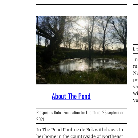
Uit
In
ma
Na
po
va
wi
About The Pond
va
Prospectus Dutch Foundation for Literature,
26 september
2021
In The Pond Pauline de Bok withdraws to
her home in the countryside of Northeast