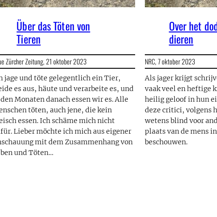
Über das Töten von
Over het do
Tieren
dieren
ue Zürcher Zeitung,
21 oktober 2023
NRC,
7 oktober 2023
h jage und töte gelegentlich ein Tier,
Als jager krijgt schrij
ide es aus, häute und verarbeite es, und
vaak veel en heftige 
 den Monaten danach essen wir es. Alle
heilig geloof in hun e
nschen töten, auch jene, die kein
deze critici, volgens 
eisch essen. Ich schäme mich nicht
wetens blind voor an
für. Lieber möchte ich mich aus eigener
plaats van de mens in
nschauung mit dem Zusammenhang von
beschouwen.
eben und Töten…