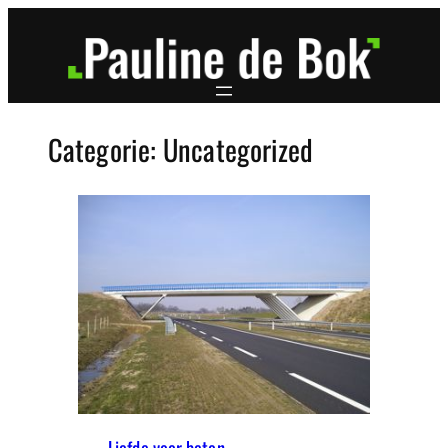
Ga
naar
de
inhoud
Categorie:
Uncategorized
Liefde voor beton